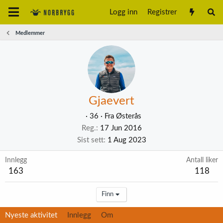
Logg inn
Registrer
Medlemmer
Gjaevert
·
36
·
Fra
Østerås
Reg.
17 Jun 2016
Sist sett
1 Aug 2023
Innlegg
Antall liker
163
118
Finn
Nyeste aktivitet
Innlegg
Om