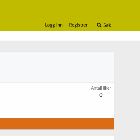
Logg inn
Registrer
Søk
Antall liker
0