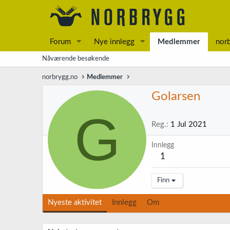
Forum
Nye innlegg
Medlemmer
nor
Nåværende besøkende
norbrygg.no
Medlemmer
Golarsen
G
Reg.
1 Jul 2021
Innlegg
1
Finn
Nyeste aktivitet
Innlegg
Om