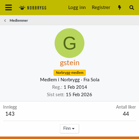
Logg inn
Registrer
Medlemmer
G
gstein
Norbrygg-medlem
Medlem i Norbrygg
·
Fra
Sola
Reg.
1 Feb 2014
Sist sett
15 Feb 2026
Innlegg
Antall liker
143
44
Finn