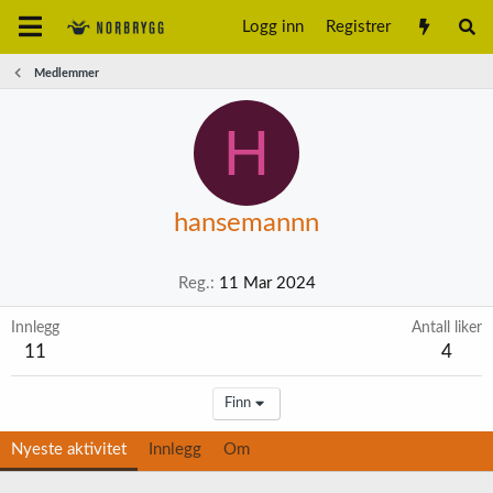
Logg inn
Registrer
Medlemmer
H
hansemannn
Reg.
11 Mar 2024
Innlegg
Antall liker
11
4
Finn
Nyeste aktivitet
Innlegg
Om