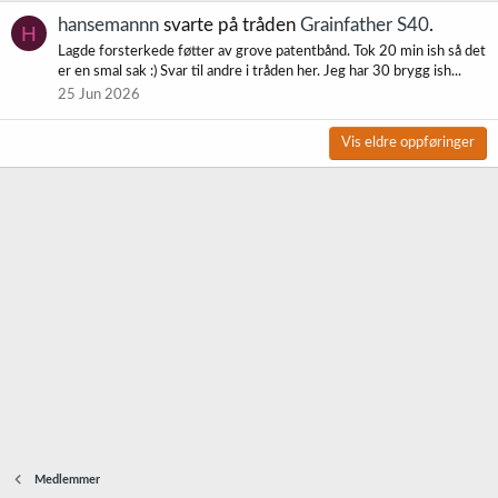
hansemannn
svarte på tråden
Grainfather S40
.
H
Lagde forsterkede føtter av grove patentbånd. Tok 20 min ish så det
er en smal sak :) Svar til andre i tråden her. Jeg har 30 brygg ish...
25 Jun 2026
Vis eldre oppføringer
Medlemmer