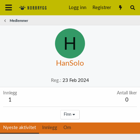
Logg inn
Registrer
Medlemmer
H
HanSolo
Reg.
23 Feb 2024
Innlegg
Antall liker
1
0
Finn
Nyeste aktivitet
Innlegg
Om