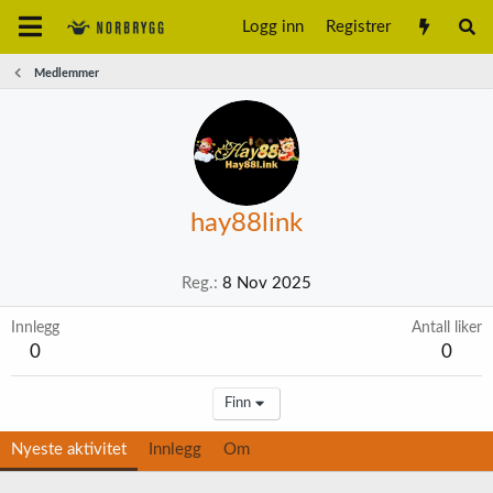
Logg inn
Registrer
Medlemmer
hay88link
Reg.
8 Nov 2025
Innlegg
Antall liker
0
0
Finn
Nyeste aktivitet
Innlegg
Om