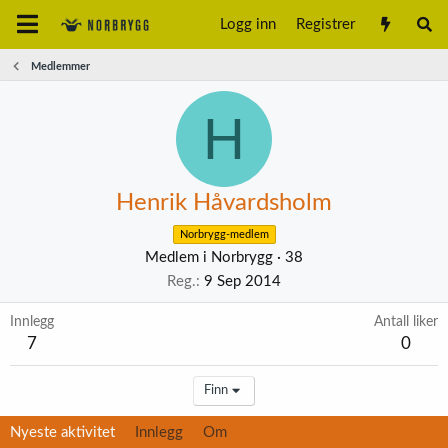
Logg inn
Registrer
Medlemmer
H
Henrik Håvardsholm
Norbrygg-medlem
Medlem i Norbrygg
·
38
Reg.
9 Sep 2014
Innlegg
Antall liker
7
0
Finn
Nyeste aktivitet
Innlegg
Om