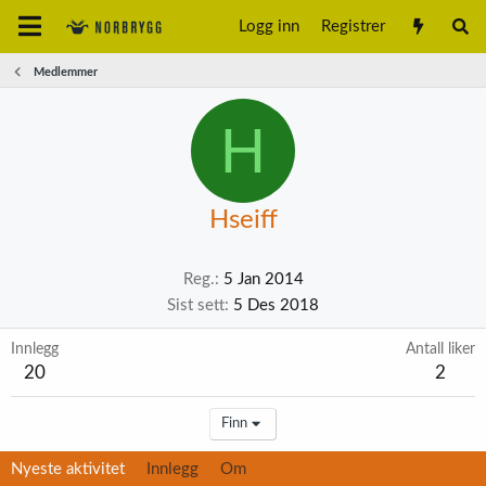
Logg inn
Registrer
Medlemmer
H
Hseiff
Reg.
5 Jan 2014
Sist sett
5 Des 2018
Innlegg
Antall liker
20
2
Finn
Nyeste aktivitet
Innlegg
Om