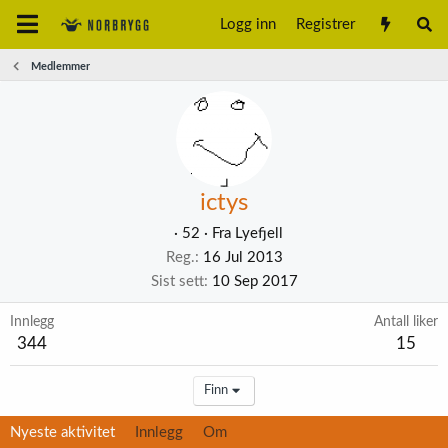
Logg inn
Registrer
Medlemmer
ictys
·
52
·
Fra
Lyefjell
Reg.
16 Jul 2013
Sist sett
10 Sep 2017
Innlegg
Antall liker
344
15
Finn
Nyeste aktivitet
Innlegg
Om