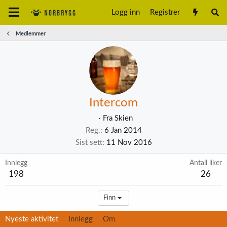
Logg inn
Registrer
Medlemmer
Intercom
·
Fra
Skien
Reg.
6 Jan 2014
Sist sett
11 Nov 2016
Innlegg
Antall liker
198
26
Finn
Nyeste aktivitet
Innlegg
Om