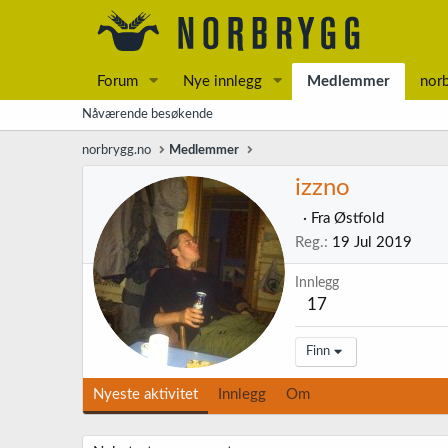
Forum
Nye innlegg
Medlemmer
nor
Nåværende besøkende
norbrygg.no
Medlemmer
izzno
·
Fra
Østfold
Reg.
19 Jul 2019
Innlegg
17
Finn
Nyeste aktivitet
Innlegg
Om