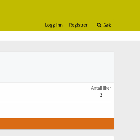
Logg inn
Registrer
Søk
Antall liker
3