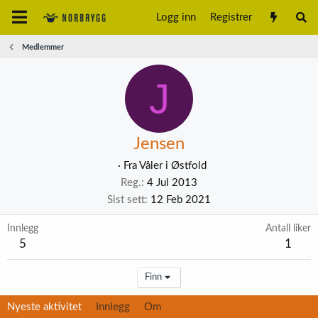
Logg inn
Registrer
Medlemmer
J
Jensen
·
Fra
Våler i Østfold
Reg.
4 Jul 2013
Sist sett
12 Feb 2021
Innlegg
Antall liker
5
1
Finn
Nyeste aktivitet
Innlegg
Om