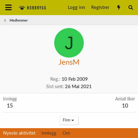
Logg inn
Registrer
Medlemmer
J
JensM
Reg.
10 Feb 2009
Sist sett
26 Mai 2021
Innlegg
Antall liker
15
10
Finn
Nyeste aktivitet
Innlegg
Om