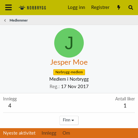
Logg inn
Registrer
Medlemmer
J
Jesper Moe
Norbrygg-medlem
Medlem i Norbrygg
Reg.
17 Nov 2017
Innlegg
Antall liker
4
1
Finn
Nyeste aktivitet
Innlegg
Om