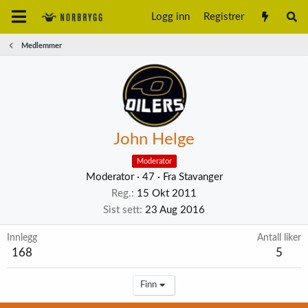
Logg inn
Registrer
Medlemmer
John Helge
Moderator
Moderator
·
47
·
Fra
Stavanger
Reg.
15 Okt 2011
Sist sett
23 Aug 2016
Innlegg
Antall liker
168
5
Finn