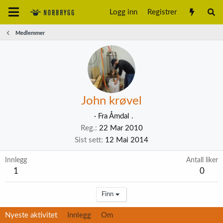
Logg inn
Registrer
Medlemmer
John krøvel
·
Fra
Åmdal .
Reg.
22 Mar 2010
Sist sett
12 Mai 2014
Innlegg
Antall liker
1
0
Finn
Nyeste aktivitet
Innlegg
Om