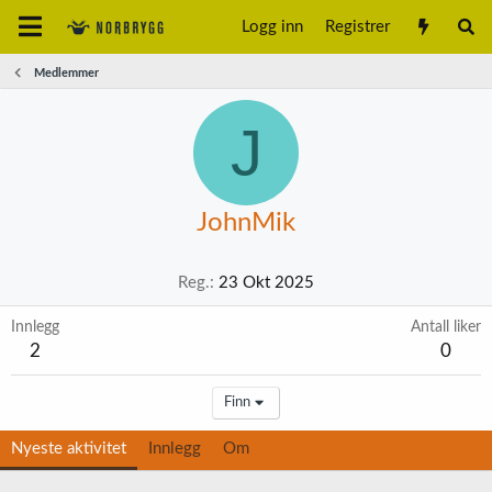
Logg inn
Registrer
Medlemmer
J
JohnMik
Reg.
23 Okt 2025
Innlegg
Antall liker
2
0
Finn
Nyeste aktivitet
Innlegg
Om