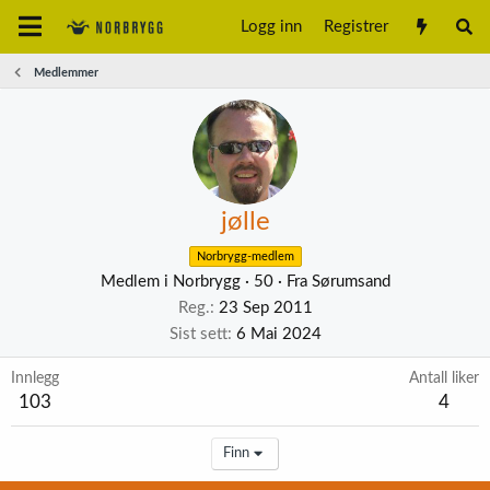
Logg inn
Registrer
Medlemmer
jølle
Norbrygg-medlem
Medlem i Norbrygg
·
50
·
Fra
Sørumsand
Reg.
23 Sep 2011
Sist sett
6 Mai 2024
Innlegg
Antall liker
103
4
Finn