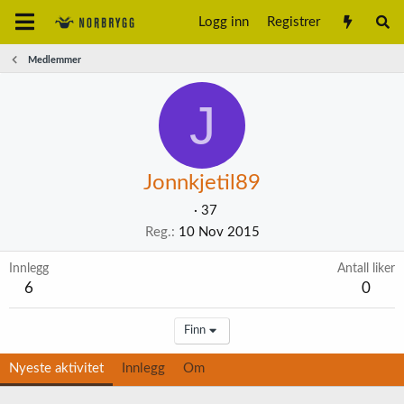
Logg inn
Registrer
Medlemmer
J
Jonnkjetil89
·
37
Reg.
10 Nov 2015
Innlegg
Antall liker
6
0
Finn
Nyeste aktivitet
Innlegg
Om