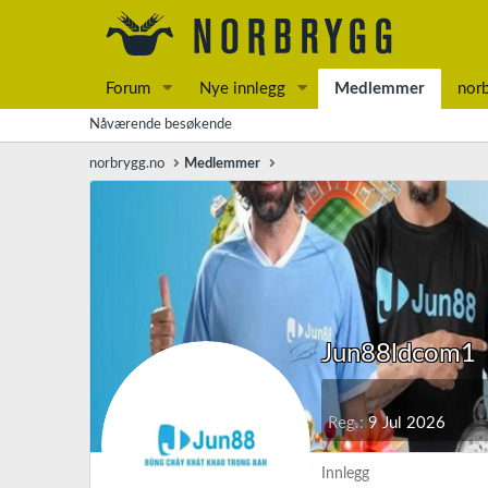
Forum
Nye innlegg
Medlemmer
nor
Nåværende besøkende
norbrygg.no
Medlemmer
Jun88ldcom1
Reg.
9 Jul 2026
Innlegg