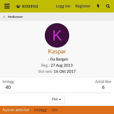
Logg inn
Registrer
Medlemmer
K
Kaspar
·
Fra
Bergen
Reg.
27 Aug 2013
Sist sett
16 Okt 2017
Innlegg
Antall liker
40
6
Finn
Nyeste aktivitet
Innlegg
Om