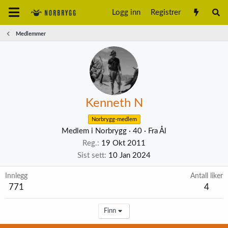
Logg inn
Registrer
Medlemmer
Kenneth N
Norbrygg-medlem
Medlem i Norbrygg
·
40
·
Fra
Ål
Reg.
19 Okt 2011
Sist sett
10 Jan 2024
Innlegg
Antall liker
771
4
Finn