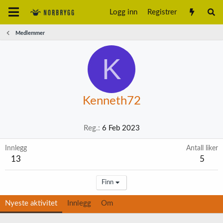
Logg inn
Registrer
Medlemmer
K
Kenneth72
Reg.
6 Feb 2023
Innlegg
Antall liker
13
5
Finn
Nyeste aktivitet
Innlegg
Om