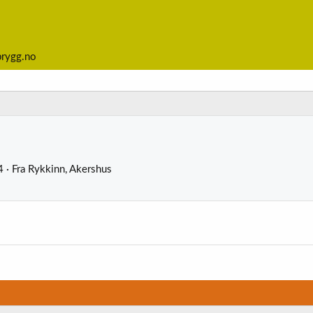
brygg.no
4
·
Fra
Rykkinn, Akershus