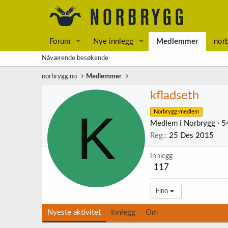
Forum
Nye innlegg
Medlemmer
nor
Nåværende besøkende
norbrygg.no
Medlemmer
kfladseth
K
Norbrygg-medlem
Medlem i Norbrygg
·
5
Reg.
25 Des 2015
Innlegg
117
Finn
Nyeste aktivitet
Innlegg
Om