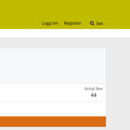
Logg inn
Registrer
Søk
Antall liker
44