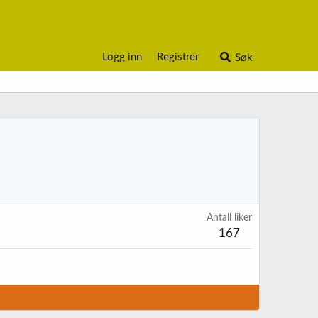
Logg inn
Registrer
Søk
Antall liker
167