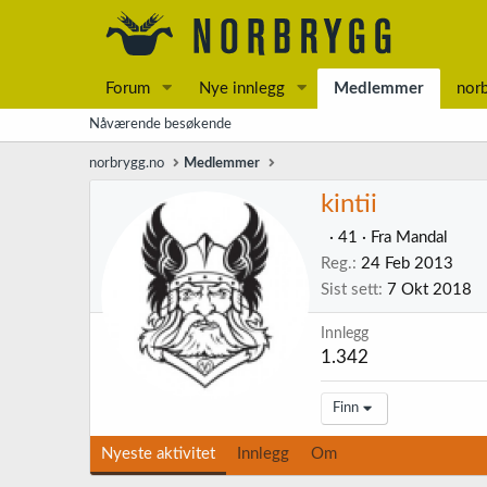
Forum
Nye innlegg
Medlemmer
nor
Nåværende besøkende
norbrygg.no
Medlemmer
kintii
·
41
·
Fra
Mandal
Reg.
24 Feb 2013
Sist sett
7 Okt 2018
Innlegg
1.342
Finn
Nyeste aktivitet
Innlegg
Om