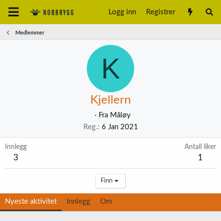
Logg inn
Registrer
Medlemmer
K
Kjellern
·
Fra
Måløy
Reg.
6 Jan 2021
Innlegg
Antall liker
3
1
Finn
Nyeste aktivitet
Innlegg
Om