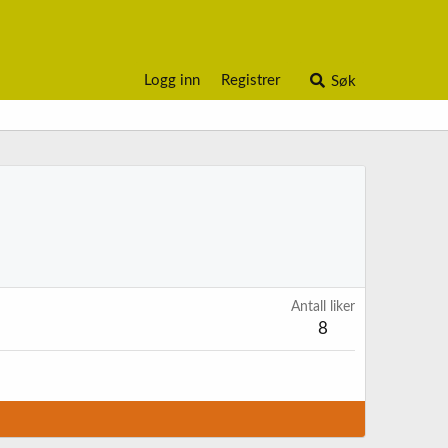
Logg inn
Registrer
Søk
Antall liker
8