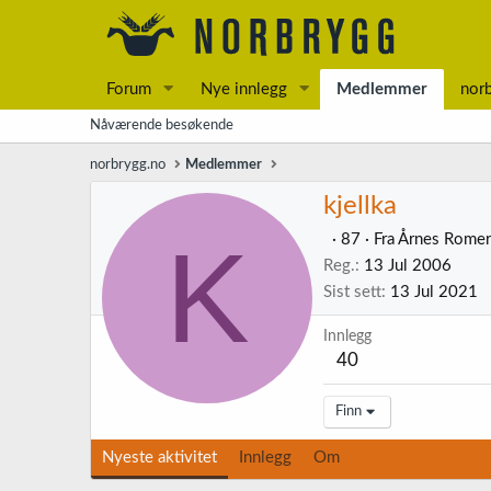
Forum
Nye innlegg
Medlemmer
nor
Nåværende besøkende
norbrygg.no
Medlemmer
kjellka
K
·
87
·
Fra
Årnes Romer
Reg.
13 Jul 2006
Sist sett
13 Jul 2021
Innlegg
40
Finn
Nyeste aktivitet
Innlegg
Om