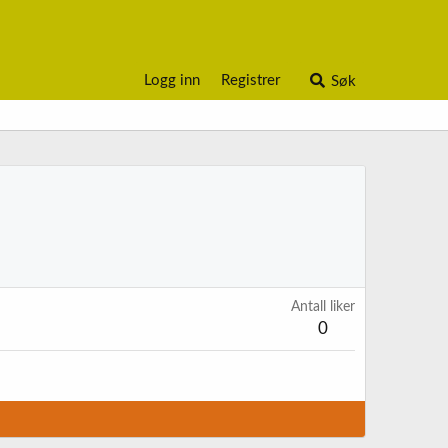
Logg inn
Registrer
Søk
Antall liker
0