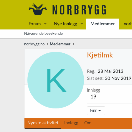
Forum
Nye innlegg
Medlemmer
nor
Nåværende besøkende
norbrygg.no
Medlemmer
Kjetilmk
K
Reg.
28 Mai 2013
Sist sett
30 Nov 2019
Innlegg
19
Finn
Nyeste aktivitet
Innlegg
Om