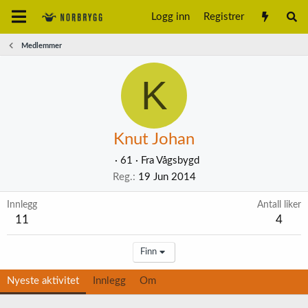
Logg inn
Registrer
Medlemmer
K
Knut Johan
·
61
·
Fra
Vågsbygd
Reg.
19 Jun 2014
Innlegg
Antall liker
11
4
Finn
Nyeste aktivitet
Innlegg
Om