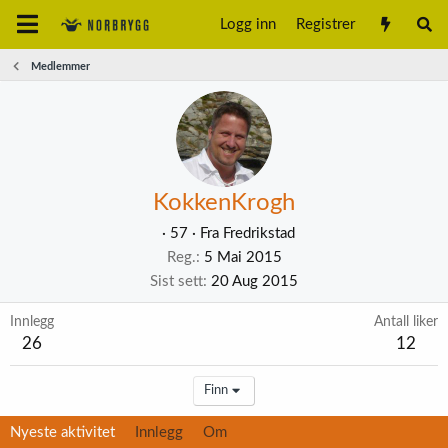
Logg inn
Registrer
Medlemmer
KokkenKrogh
·
57
·
Fra
Fredrikstad
Reg.
5 Mai 2015
Sist sett
20 Aug 2015
Innlegg
Antall liker
26
12
Finn
Nyeste aktivitet
Innlegg
Om