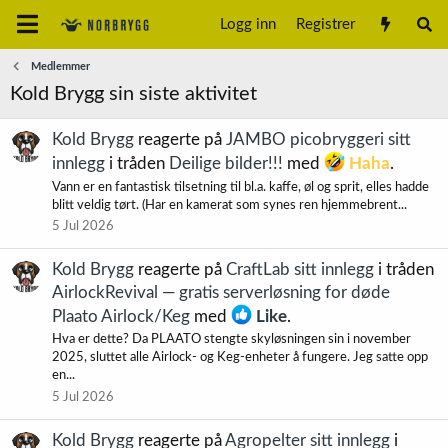
Logg inn
Registrer
Medlemmer
Kold Brygg sin siste aktivitet
Kold Brygg
reagerte på
JAMBO picobryggeri sitt
innlegg
i tråden
Deilige bilder!!!
med
Haha
.
Vann er en fantastisk tilsetning til bl.a. kaffe, øl og sprit, elles hadde
blitt veldig tørt. (Har en kamerat som synes ren hjemmebrent...
5 Jul 2026
Kold Brygg
reagerte på
CraftLab sitt innlegg
i tråden
AirlockRevival — gratis serverløsning for døde
Plaato Airlock/Keg
med
Like
.
Hva er dette? Da PLAATO stengte skyløsningen sin i november
2025, sluttet alle Airlock- og Keg-enheter å fungere. Jeg satte opp
en...
5 Jul 2026
Kold Brygg
reagerte på
Agropelter sitt innlegg
i