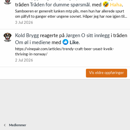
tråden
Tråden for dumme spørsmål.
med
Haha
.
Samboeren er generelt lunken mtp pils, men hun har allerede spurt
om påfyll to ganger etter ungene sovnet. Håper jeg har noe igjen til...
3 Jul 2026
Kold Brygg
reagerte på
Jørgen O sitt innlegg
i tråden
Om øl i mediene
med
Like
.
https://vinepair.com/articles/trendy-craft-beer-yeast-kveik-
thriving-in-norway/
2 Jul 2026
Vis eldre oppføringer
Medlemmer