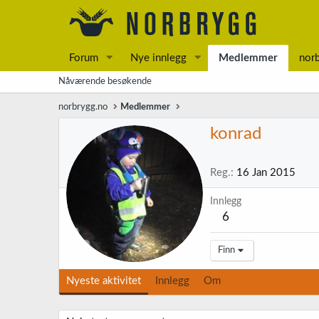
Forum
Nye innlegg
Medlemmer
nor
Nåværende besøkende
norbrygg.no
Medlemmer
konrad
Reg.
16 Jan 2015
Innlegg
6
Finn
Nyeste aktivitet
Innlegg
Om