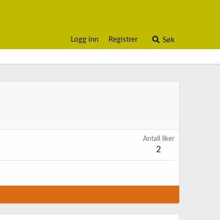
Logg inn
Registrer
Søk
Antall liker
2