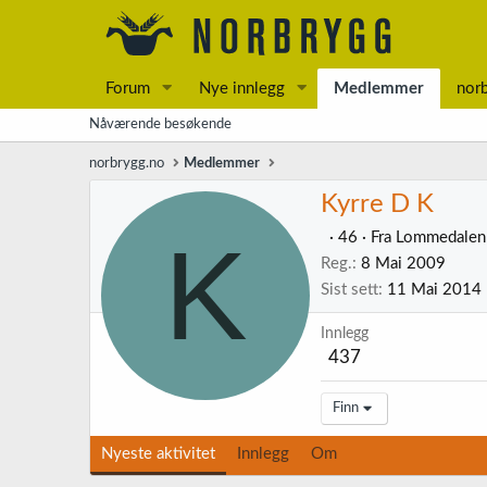
Forum
Nye innlegg
Medlemmer
nor
Nåværende besøkende
norbrygg.no
Medlemmer
Kyrre D K
K
·
46
·
Fra
Lommedalen
Reg.
8 Mai 2009
Sist sett
11 Mai 2014
Innlegg
437
Finn
Nyeste aktivitet
Innlegg
Om