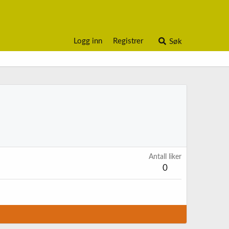
Logg inn
Registrer
Søk
Antall liker
0