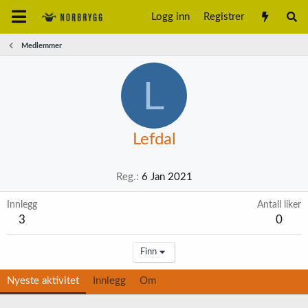
Logg inn
Registrer
Medlemmer
L
Lefdal
Reg.
6 Jan 2021
Innlegg
Antall liker
3
0
Finn
Nyeste aktivitet
Innlegg
Om