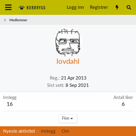
Logg inn
Registrer
Medlemmer
lovdahl
Reg.
21 Apr 2013
Sist sett
8 Sep 2021
Innlegg
Antall liker
16
6
Finn
Nyeste aktivitet
Innlegg
Om