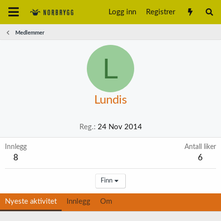
Logg inn
Registrer
Medlemmer
L
Lundis
Reg.
24 Nov 2014
Innlegg
Antall liker
8
6
Finn
Nyeste aktivitet
Innlegg
Om