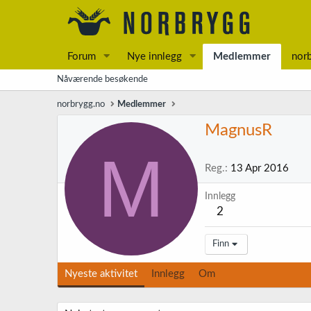
Forum
Nye innlegg
Medlemmer
nor
Nåværende besøkende
norbrygg.no
Medlemmer
MagnusR
M
Reg.
13 Apr 2016
Innlegg
2
Finn
Nyeste aktivitet
Innlegg
Om