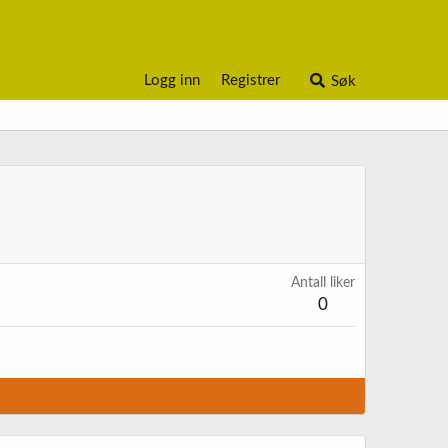
Logg inn
Registrer
Søk
Antall liker
0