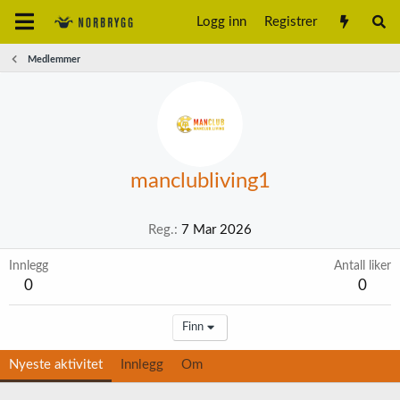
Logg inn
Registrer
Medlemmer
manclubliving1
Reg.
7 Mar 2026
Innlegg
Antall liker
0
0
Finn
Nyeste aktivitet
Innlegg
Om