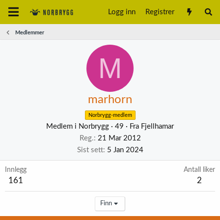
Logg inn
Registrer
Medlemmer
M
marhorn
Norbrygg-medlem
Medlem i Norbrygg
·
49
·
Fra
Fjellhamar
Reg.
21 Mar 2012
Sist sett
5 Jan 2024
Innlegg
Antall liker
161
2
Finn