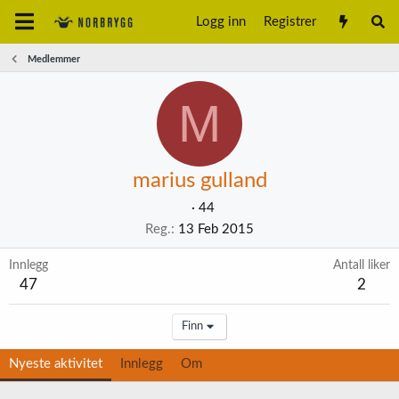
Logg inn
Registrer
Medlemmer
M
marius gulland
·
44
Reg.
13 Feb 2015
Innlegg
Antall liker
47
2
Finn
Nyeste aktivitet
Innlegg
Om