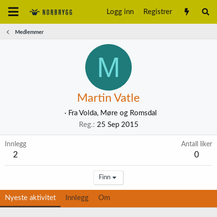
Logg inn
Registrer
Medlemmer
M
Martin Vatle
·
Fra
Volda, Møre og Romsdal
Reg.
25 Sep 2015
Innlegg
Antall liker
2
0
Finn
Nyeste aktivitet
Innlegg
Om