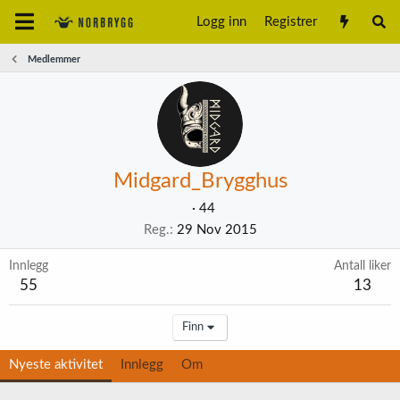
Logg inn
Registrer
Medlemmer
Midgard_Brygghus
·
44
Reg.
29 Nov 2015
Innlegg
Antall liker
55
13
Finn
Nyeste aktivitet
Innlegg
Om