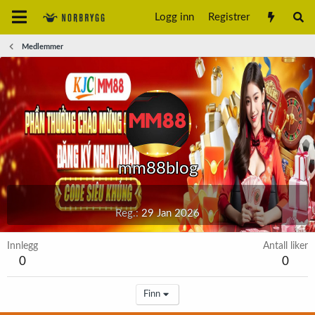
Logg inn
Registrer
Medlemmer
mm88blog
Reg.
29 Jan 2026
Innlegg
Antall liker
0
0
Finn