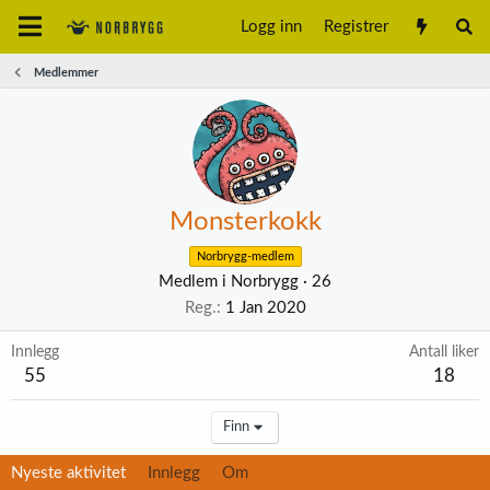
Logg inn
Registrer
Medlemmer
Monsterkokk
Norbrygg-medlem
Medlem i Norbrygg
·
26
Reg.
1 Jan 2020
Innlegg
Antall liker
55
18
Finn
Nyeste aktivitet
Innlegg
Om