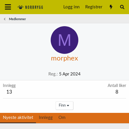
Logg inn
Registrer
Medlemmer
M
morphex
Reg.
5 Apr 2024
Innlegg
Antall liker
13
8
Finn
Nyeste aktivitet
Innlegg
Om