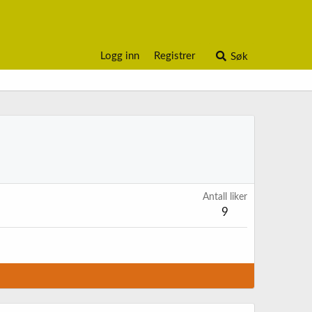
Logg inn
Registrer
Søk
Antall liker
9