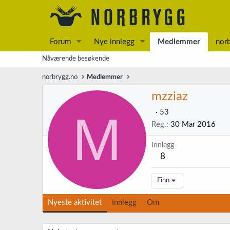
Forum
Nye innlegg
Medlemmer
nor
Nåværende besøkende
norbrygg.no
Medlemmer
mzziaz
M
·
53
Reg.
30 Mar 2016
Innlegg
8
Finn
Nyeste aktivitet
Innlegg
Om