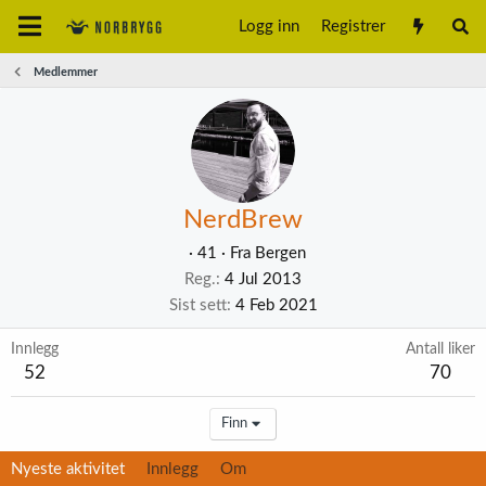
Logg inn
Registrer
Medlemmer
NerdBrew
·
41
·
Fra
Bergen
Reg.
4 Jul 2013
Sist sett
4 Feb 2021
Innlegg
Antall liker
52
70
Finn
Nyeste aktivitet
Innlegg
Om