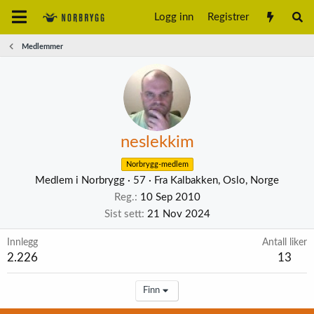
Logg inn
Registrer
Medlemmer
neslekkim
Norbrygg-medlem
Medlem i Norbrygg
·
57
·
Fra
Kalbakken, Oslo, Norge
Reg.
10 Sep 2010
Sist sett
21 Nov 2024
Innlegg
Antall liker
2.226
13
Finn