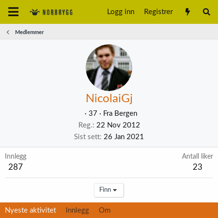
Logg inn
Registrer
Medlemmer
NicolaiGj
·
37
·
Fra
Bergen
Reg.
22 Nov 2012
Sist sett
26 Jan 2021
Innlegg
Antall liker
287
23
Finn
Nyeste aktivitet
Innlegg
Om