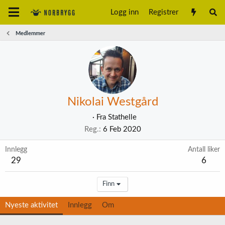
Logg inn
Registrer
Medlemmer
Nikolai Westgård
·
Fra
Stathelle
Reg.
6 Feb 2020
Innlegg
Antall liker
29
6
Finn
Nyeste aktivitet
Innlegg
Om